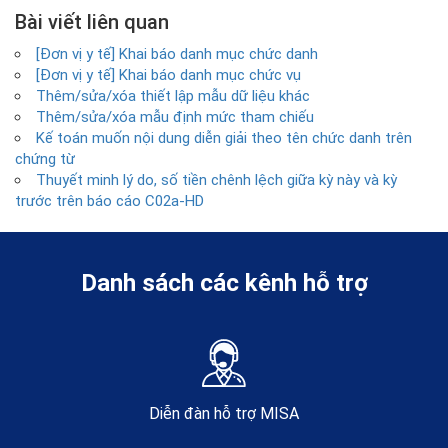
Bài viết liên quan
[Đơn vị y tế] Khai báo danh mục chức danh
[Đơn vị y tế] Khai báo danh mục chức vụ
Thêm/sửa/xóa thiết lập mẫu dữ liệu khác
Thêm/sửa/xóa mẫu định mức tham chiếu
Kế toán muốn nội dung diễn giải theo tên chức danh trên
chứng từ
Thuyết minh lý do, số tiền chênh lệch giữa kỳ này và kỳ
trước trên báo cáo C02a-HD
Danh sách các kênh hỗ trợ
Diễn đàn hỗ trợ MISA