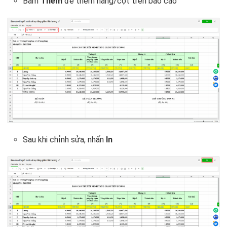
Bấm
Thêm
để thêm hàng/cột trên báo cáo
Sau khi chỉnh sửa, nhấn
In