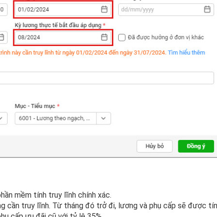
hần mềm tính truy lĩnh chính xác.
g cần truy lĩnh. Từ tháng đó trở đi, lương và phụ cấp sẽ được tí
phụ cấp ưu đãi cũ với tỷ lệ 35%