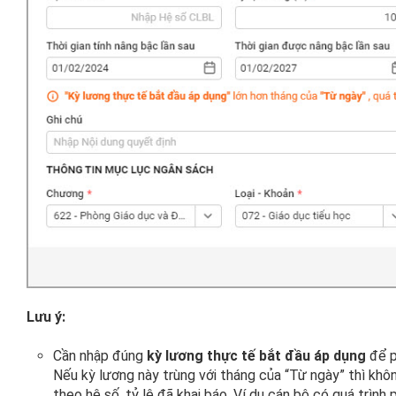
Lưu ý:
Cần nhập đúng
kỳ lương thực tế bắt đầu áp dụng
để p
Nếu kỳ lương này trùng với tháng của “Từ ngày” thì khôn
theo hệ số, tỷ lệ đã khai báo. Ví dụ cán bộ có quá trình 