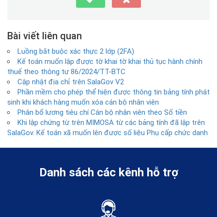
Bài viết liên quan
Luồng bắt buộc xác thực 2 lớp (2FA)
Kế toán muốn lập được tờ khai tờ khai thủ tục hành chính
thuế theo thông tư 86/2024/TT-BTC
Cập nhật địa chỉ trên SalaGov V2
Phần mềm cho phép thể hiện được thông tin bảng tính phát
sinh khi khách hàng muốn xóa cán bộ nhân viên
Phân bổ lương tiêu chí Cán bộ nhân viên theo Số tiền
Khi lập chứng từ trên MIMOSA từ các bảng tính đã lập trên
SalaGov. Kế toán xã muốn lên được số liệu Phụ cấp chức danh
Danh sách các kênh hỗ trợ