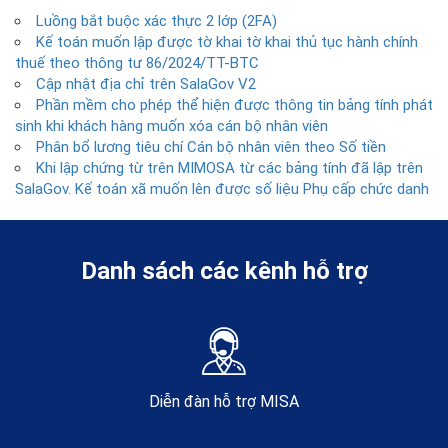
Luồng bắt buộc xác thực 2 lớp (2FA)
Kế toán muốn lập được tờ khai tờ khai thủ tục hành chính
thuế theo thông tư 86/2024/TT-BTC
Cập nhật địa chỉ trên SalaGov V2
Phần mềm cho phép thể hiện được thông tin bảng tính phát
sinh khi khách hàng muốn xóa cán bộ nhân viên
Phân bổ lương tiêu chí Cán bộ nhân viên theo Số tiền
Khi lập chứng từ trên MIMOSA từ các bảng tính đã lập trên
SalaGov. Kế toán xã muốn lên được số liệu Phụ cấp chức danh
Danh sách các kênh hỗ trợ
Diễn đàn hỗ trợ MISA