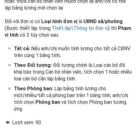
hoặc thừa cán bộ nhân viên muốn chọn lại anh/chị có thể
lập bảng lương mới chọn lại.
Đối với đơn vị có
Loại hình đơn vị
là
UBND xã/phường
(Được thiết lập trong
Thiết lập\Thông tin đơn vị
) thì
Phạm
vi tính
có 3 tùy chọn sau:
Tất cả:
Nếu anh/chị muốn tính lương cho tất cả CBNV
trên cùng 1 bảng tính
.
Theo Đối tượng:
Đối tượng chính là Loại cán bộ đã
khai báo trong Cán bộ nhân viên, tích chọn 1 hoặc nhiều
loại cán bộ cần lập bảng tính.
Theo
Phòng ban:
Lập bảng tính lương cho
một/nhiều/tất cả phòng ban trên 1 bảng tính, anh/chị
tích chọn
Phòng ban
và tích chọn Phòng ban tương
ứng
Lượt xem:
90