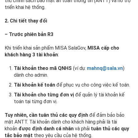
thủ chính sách bảo mật an toàn thông tin (ANTT) và hỗ trợ
triển khai hệ thống.
2. Chi tiết thay đổi
– Trước phiên bản R3
Khi triển khai sản phẩm MISA SalaGov,
MISA cấp cho
khách hàng 3 tài khoản
:
Tài khoản theo mã QNHS
(ví dụ:
mahnq@sala.vn
)
dành cho admin.
Tài khoản kế toán
để phục vụ cho công việc kế toán.
Tài khoản cho từng đơn vị
để quản lý tài khoản kế
toán tại từng đơn vị.
Tuy nhiên, cần tuân thủ các quy định
để đảm bảo bảo
mật ANTT. Tài khoản dành cho khách hàng phải là tài
khoản
được định danh cá nhân
và phải
tuân thủ các quy
tắc bảo mật
theo yêu cầu của hệ thống.